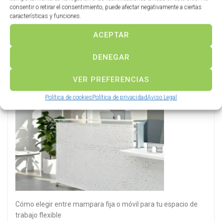
Cabinas sanitarias fenólicas para vestuarios: ventajas,
consentir o retirar el consentimiento, puede afectar negativamente a ciertas
materiales y mantenimiento
características y funciones.
ACEPTAR
DENEGAR
VER PREFERENCIAS
Política de cookies
Política de privacidad
Aviso Legal
Cómo elegir entre mampara fija o móvil para tu espacio de
trabajo flexible