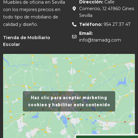
Dirección:
Calle
Muebles de oficina en Sevilla
Comercio, 12 41960 Gines
con los mejores precios en
Sevilla
todo tipo de mobiliario de
calidad y diseño.
Teléfono:
954 27 37 47
Email:
Tienda de Mobiliario
info@tramadg.com
Escolar
Haz clic para aceptar márketing
cookies y habilitar este contenido