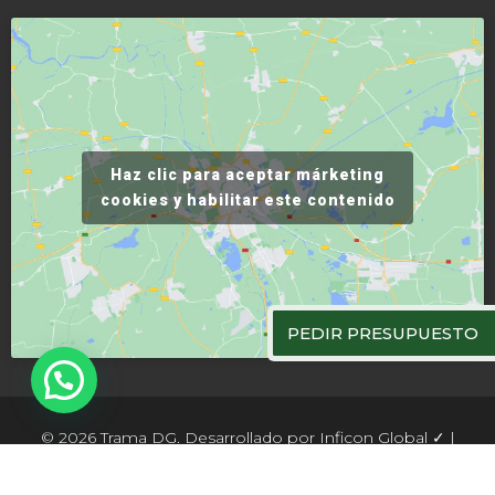
Haz clic para aceptar márketing
cookies y habilitar este contenido
PEDIR PRESUPUESTO
© 2026 Trama DG. Desarrollado por
Inficon Global
✓ |
Aviso legal
|
Política de cookies
|
Política de privacidad
|