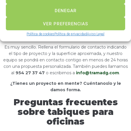
garantía de instalación profesional.
DENEGAR
¿Cómo pedir presupuesto
de tabiques para
VER PREFERENCIAS
oficinas?
Política de cookies
Política de privacidad
Aviso Legal
Es muy sencillo. Rellena el formulario de contacto indicando
el tipo de proyecto y la superficie aproximada, y nuestro
equipo se pondrá en contacto contigo en menos de 24 horas
con una propuesta personalizada. También puedes llamarnos
al
954 27 37 47
o escribirnos a
info@tramadg.com
.
¿Tienes un proyecto en mente? Cuéntanoslo y le
damos forma.
Preguntas frecuentes
sobre tabiques para
oficinas