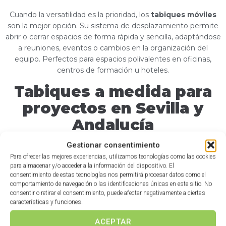
Cuando la versatilidad es la prioridad, los
tabiques móviles
son la mejor opción. Su sistema de desplazamiento permite
abrir o cerrar espacios de forma rápida y sencilla, adaptándose
a reuniones, eventos o cambios en la organización del
equipo. Perfectos para espacios polivalentes en oficinas,
centros de formación u hoteles.
Tabiques a medida para
proyectos en Sevilla y
Andalucía
Gestionar consentimiento
Desde nuestra sede en
Gines, Sevilla
, atendemos proyectos
en toda Andalucía: Sevilla, Cádiz, Huelva, Córdoba y
Para ofrecer las mejores experiencias, utilizamos tecnologías como las cookies
para almacenar y/o acceder a la información del dispositivo. El
alrededores. Tanto si necesitas equipar una pyme como
consentimiento de estas tecnologías nos permitirá procesar datos como el
reformar una gran oficina corporativa, estudiamos tu
comportamiento de navegación o las identificaciones únicas en este sitio. No
proyecto y te proponemos la solución más eficiente.
consentir o retirar el consentimiento, puede afectar negativamente a ciertas
características y funciones.
Trabajamos con arquitectos, interioristas, promotoras y
empresas directamente, ofreciendo precios competitivos y
ACEPTAR