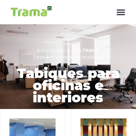
contenido
A tu proyecto le falta
TRAMA
Descubre lo último en mobiliario.
Tabiques para
oficinas e
interiores