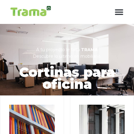
contenido
A tu proyecto le falta
TRAMA
Descubre lo último en mobiliario.
Cortinas para
oficina