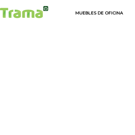
contenido
MUEBLES DE OFICINA
Inicio
/
mobiliario de 
Sillas de oficina
Mesas de oficina
FORRO 
Mamparas para oficina
Armarios de oficina
Valoración de otros us
Taquillas para vestuarios
Cabinas sanitarias
Cortinas para oficinas
Mostrador para negocio