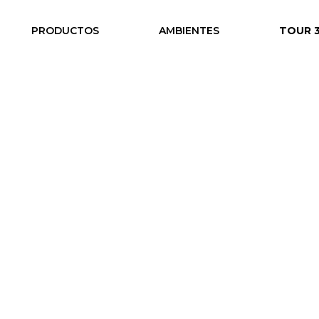
PRODUCTOS
AMBIENTES
TOUR 
oficina outlet
/ FORRO DE PARED ● Mampara
DE PARED ● Mampara
uarios:




