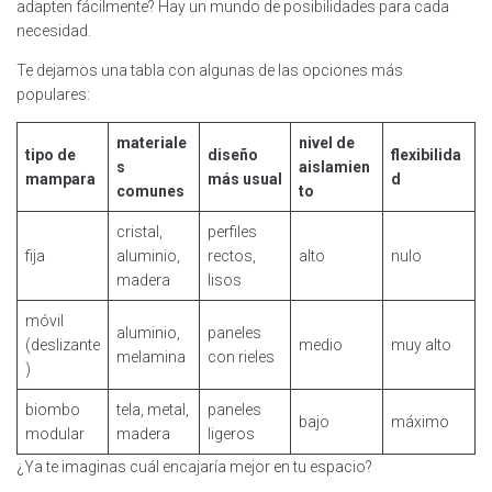
adapten fácilmente? Hay un mundo de posibilidades para cada
necesidad.
Te dejamos una tabla con algunas de las opciones más
populares:
materiale
nivel de
tipo de
diseño
flexibilida
s
aislamien
mampara
más usual
d
comunes
to
cristal,
perfiles
fija
aluminio,
rectos,
alto
nulo
madera
lisos
móvil
aluminio,
paneles
(deslizante
medio
muy alto
melamina
con rieles
)
biombo
tela, metal,
paneles
bajo
máximo
modular
madera
ligeros
¿Ya te imaginas cuál encajaría mejor en tu espacio?