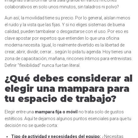
imaginas transformar una sala grande en varios rincones
colaborativos en solo unos minutos, sin taladros ni polvo?
Aun así, la movilidad tiene su precio. Por lo general, aíslan menos
el ruido y la vista que las fijas. Y si no eliges sistemas de buena
calidad, pueden tambalear o desgastarse con el uso. Por eso es
clave apostar por expertos que entienden lo que una oficina
moderna necesita. Igual, lo realmente divertido es la libertad de
crear, abrir, dividir, cerrar… según lo pida tu agenda. Hoy tienes una
zona de capacitación; mañana, rincones íntimos para entrevistas.
Definir “flexibilidad” nunca fue tan literal.
¿Qué debes considerar al
elegir una mampara para
tu espacio de trabajo?
Elegir entre una
mampara fija o móvil
no trata solo de gustos
estéticos. Aquí te dejamos algunos puntos esenciales para que tu
decisión no se quede corta:
Tipo de actividad y necesidades del equipo:
¿Necesitas