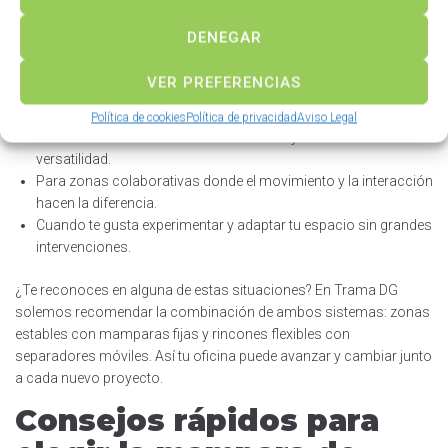
Cuando la integración con la estética general del espacio es
DENEGAR
fundamental.
VER PREFERENCIAS
Mamparas móviles:
Política de cookies
Política de privacidad
Aviso Legal
Si tu oficina cambia de forma a menudo y necesitas máxima
versatilidad.
Para zonas colaborativas donde el movimiento y la interacción
hacen la diferencia.
Cuando te gusta experimentar y adaptar tu espacio sin grandes
intervenciones.
¿Te reconoces en alguna de estas situaciones? En Trama DG
solemos recomendar la combinación de ambos sistemas: zonas
estables con mamparas fijas y rincones flexibles con
separadores móviles. Así tu oficina puede avanzar y cambiar junto
a cada nuevo proyecto.
Consejos rápidos para