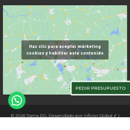
Haz clic para aceptar márketing
cookies y habilitar este contenido
PEDIR PRESUPUESTO
© 2026 Trama DG. Desarrollado por
Inficon Global
✓ |
Aviso legal
|
Política de cookies
|
Política de privacidad
|