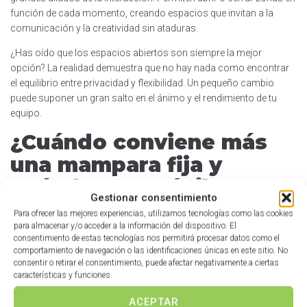
función de cada momento, creando espacios que invitan a la
comunicación y la creatividad sin ataduras.
¿Has oído que los espacios abiertos son siempre la mejor
opción? La realidad demuestra que no hay nada como encontrar
el equilibrio entre privacidad y flexibilidad. Un pequeño cambio
puede suponer un gran salto en el ánimo y el rendimiento de tu
equipo.
¿Cuándo conviene más
una mampara fija y
cuándo una móvil?
Gestionar consentimiento
Para ofrecer las mejores experiencias, utilizamos tecnologías como las cookies
para almacenar y/o acceder a la información del dispositivo. El
Mamparas fijas:
consentimiento de estas tecnologías nos permitirá procesar datos como el
comportamiento de navegación o las identificaciones únicas en este sitio. No
Cuando necesitas privacidad continua, salas de juntas,
consentir o retirar el consentimiento, puede afectar negativamente a ciertas
despachos, oficinas ejecutivas.
características y funciones.
Si buscas un entorno estable y exclusivo para ciertas tareas o
ACEPTAR
equipos.