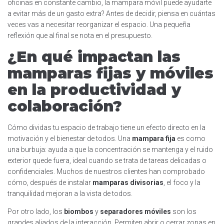
oficinas en constante cambio, la mampara móvil puede ayudarte
a evitar más de un gasto extra? Antes de decidir, piensa en cuántas
veces vas a necesitar reorganizar el espacio. Una pequeña
reflexión que al final se nota en el presupuesto.
¿En qué impactan las
mamparas fijas y móviles
en la productividad y
colaboración?
Cómo dividas tu espacio de trabajo tiene un efecto directo en la
motivación y el bienestar de todos. Una
mampara fija
es como
una burbuja: ayuda a que la concentración se mantenga y el ruido
exterior quede fuera, ideal cuando se trata de tareas delicadas o
confidenciales. Muchos de nuestros clientes han comprobado
cómo, después de instalar
mamparas divisorias
, el foco y la
tranquilidad mejoran a la vista de todos.
Por otro lado, los
biombos
y
separadores móviles
son los
grandes aliados de la interacción. Permiten abrir o cerrar zonas en