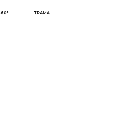
360º
TRAMA
empresa:
e tu