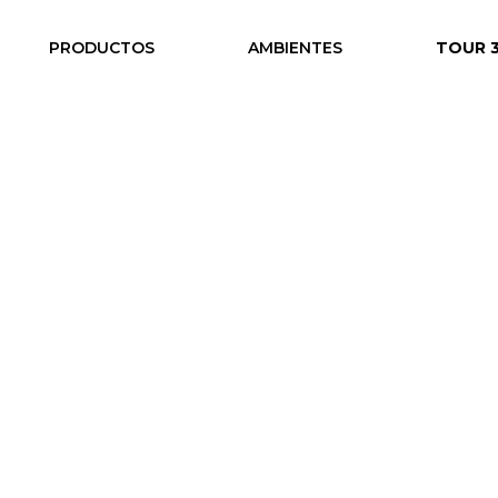
PRODUCTOS
AMBIENTES
TOUR 
dular para vestuarios de 
 adaptables al crecimiento d