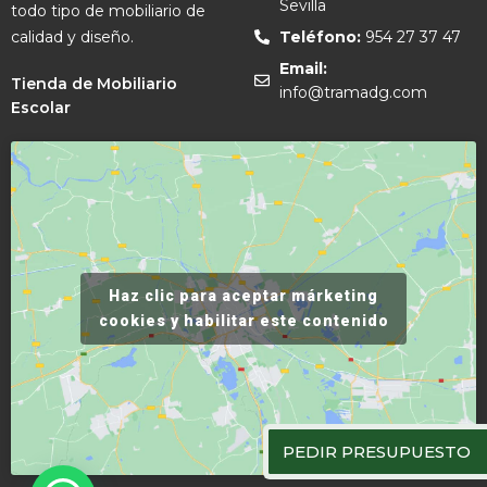
Sevilla
todo tipo de mobiliario de
calidad y diseño.
Teléfono:
954 27 37 47
Email:
Tienda de Mobiliario
info@tramadg.com
Escolar
Haz clic para aceptar márketing
cookies y habilitar este contenido
PEDIR PRESUPUESTO