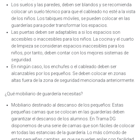
Los suelos y las paredes, deben ser blandos y se recomienda
colocar un suelo técnico para que el cableado no esté a la vista
de los niños. Los tabiques móviles, se pueden colocar en las
guarderías para poder transformar los espacios.
Las puertas deben ser adaptables a si los espacios son
accesibles o inaccesibles para los niños. La cocina y el cuarto
de limpieza se consideran espacios inaccesibles para los
niños, por tanto, deben contar con los mejores sistemas de
seguridad.
En ningún caso, los enchufes o el cableado deben ser
alcanzables por los pequeños. Se deben colocar en zonas
altas fuera de la zona de seguridad mencionada anteriormente.
¿Qué mobiliario de guardería necesitas?
Mobiliario destinado al descanso de los pequeños: Estas
pequeñas camas que se colocan en las guarderías deben
garantizar el descanso de los alumnos. En Trama DG
disponemos de una serie de camas que son fáciles de colocar
en todas las estancias de la guardería. Lo más cómodo de
estas pequeñas camitas, es que se pueden apilar con facilidad