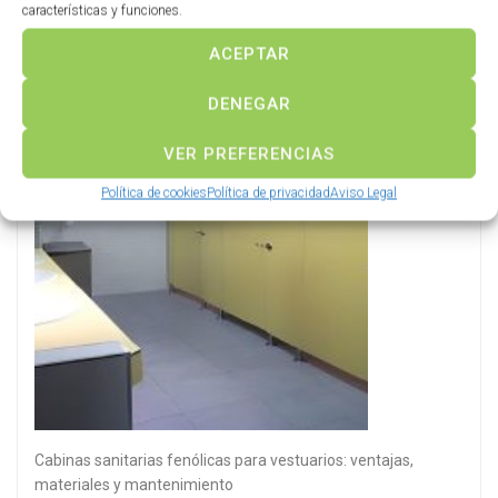
características y funciones.
Diseño modular para vestuarios de empresa: taquillas
adaptables al crecimiento de tu plantilla
ACEPTAR
DENEGAR
VER PREFERENCIAS
Política de cookies
Política de privacidad
Aviso Legal
Cabinas sanitarias fenólicas para vestuarios: ventajas,
materiales y mantenimiento