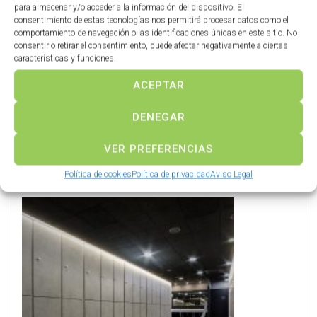
para almacenar y/o acceder a la información del dispositivo. El
consentimiento de estas tecnologías nos permitirá procesar datos como el
comportamiento de navegación o las identificaciones únicas en este sitio. No
consentir o retirar el consentimiento, puede afectar negativamente a ciertas
características y funciones.
ACEPTAR
DENEGAR
Cómo elegir muebles de oficina: guía completa para
VER PREFERENCIAS
empresas
Política de cookies
Política de privacidad
Aviso Legal