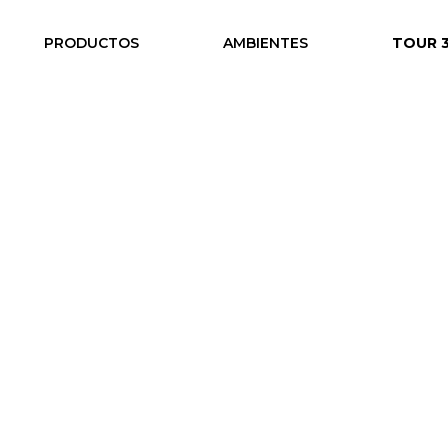
PRODUCTOS
AMBIENTES
TOUR 
ina
/ Tnk 500 ● Silla de Dirección
● Silla de Dirección
uarios:




