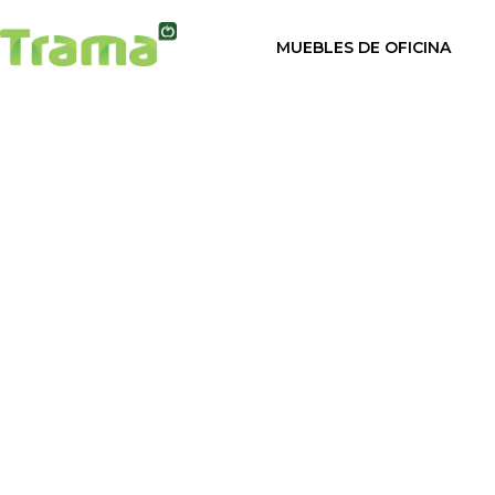
contenido
MUEBLES DE OFICINA
Inicio
/
Sillas de ofic
Sillas de oficina
Mesas de oficina
Tnk 500 
Mamparas para oficina
Armarios de oficina
Valoración de otros us
Taquillas para vestuarios
Cabinas sanitarias
Cortinas para oficinas
Mostrador para negocio