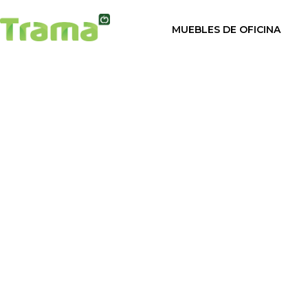
contenido
MUEBLES DE OFICINA
Inicio
/
Sillas de ofic
Sillas de oficina
Mesas de oficina
Ulises ●
Mamparas para oficina
Armarios de oficina
Valoración de otros us
Taquillas para vestuarios
Cabinas sanitarias
Cortinas para oficinas
Mostrador para negocio