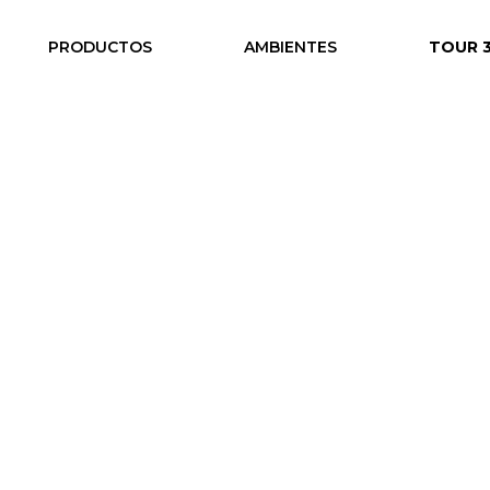
PRODUCTOS
AMBIENTES
TOUR 
ina
/ Ulises ● Silla Colectividades
 Silla Colectividades
uarios:




