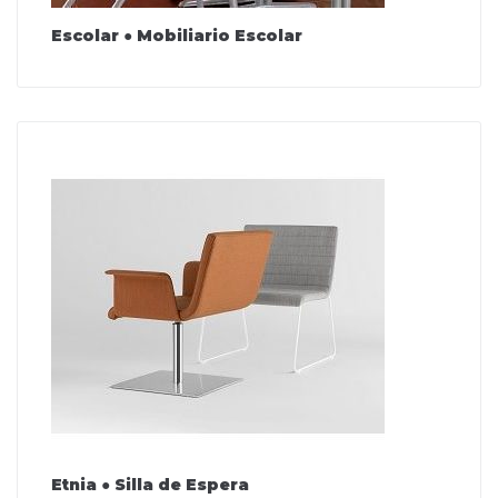
Escolar ● Mobiliario Escolar
Etnia ● Silla de Espera