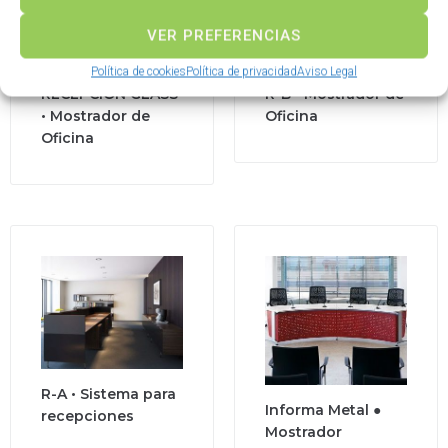
VER PREFERENCIAS
Política de cookies
Política de privacidad
Aviso Legal
RECEPCIÓN GLASS
R-B • Mostrador de
• Mostrador de
Oficina
Oficina
R-A • Sistema para
Informa Metal ●
recepciones
Mostrador