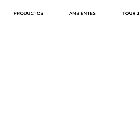
PRODUCTOS
AMBIENTES
TOUR 
icina económicas
/ W • Escritorios de Diseño
itorios de Diseño
uarios:




