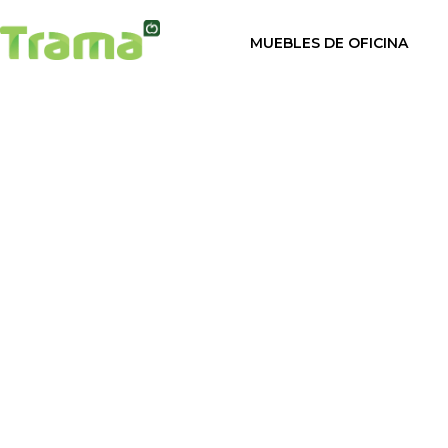
contenido
MUEBLES DE OFICINA
Inicio
/
Mesas de of
Sillas de oficina
Mesas de oficina
W • Escr
Mamparas para oficina
Armarios de oficina
Valoración de otros us
Taquillas para vestuarios
Cabinas sanitarias
Cortinas para oficinas
Mostrador para negocio