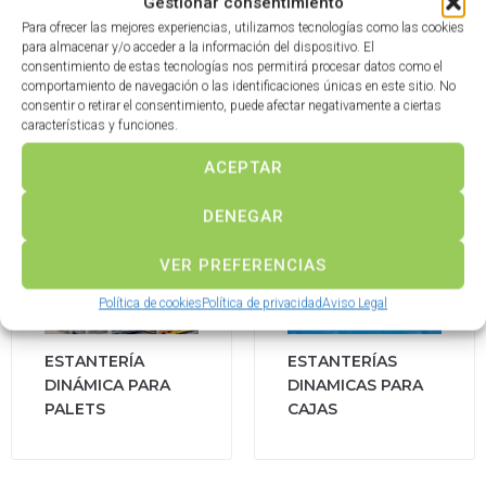
Gestionar consentimiento
Para ofrecer las mejores experiencias, utilizamos tecnologías como las cookies
para almacenar y/o acceder a la información del dispositivo. El
ESTANTERÍAS
ESTANTERÍAS
consentimiento de estas tecnologías nos permitirá procesar datos como el
PARA PALETS
PARA CAJAS
comportamiento de navegación o las identificaciones únicas en este sitio. No
consentir o retirar el consentimiento, puede afectar negativamente a ciertas
características y funciones.
ACEPTAR
DENEGAR
VER PREFERENCIAS
Política de cookies
Política de privacidad
Aviso Legal
ESTANTERÍA
ESTANTERÍAS
DINÁMICA PARA
DINAMICAS PARA
PALETS
CAJAS